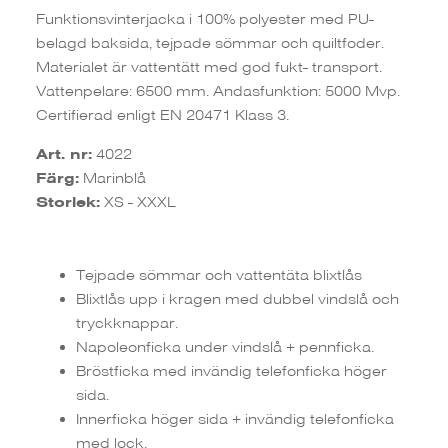
Funktionsvinterjacka i 100% polyester med PU-
belagd baksida, tejpade sömmar och quiltfoder.
Materialet är vattentätt med god fukt- transport.
Vattenpelare: 6500 mm. Andasfunktion: 5000 Mvp.
Certifierad enligt EN 20471 Klass 3.
Art. nr:
4022
Färg:
Marinblå
Storlek:
XS - XXXL
Tejpade sömmar och vattentäta blixtlås
Blixtlås upp i kragen med dubbel vindslå och
tryckknappar.
Napoleonficka under vindslå + pennficka.
Bröstficka med invändig telefonficka höger
sida.
Innerficka höger sida + invändig telefonficka
med lock.