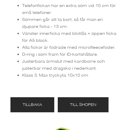
Telefonfickan har en extra söm vid 10 cm för
små telefoner.
Sömmen går att ta bort, så får man en
djupare ficka - 13 cm.
Vänster innerficka med blixtlås + öppen ficka
för A5 block.
Alla fickor är fodrade med microfleecefoder.
D-ring i söm fram för ID-kortshållare.
Justerbara ärmslut med kardborre och
justerbar med dragsko i nederkant.
Klass 3. Max tryckyta 10x10 cm
TILLBAKA
TILL SHOPEN